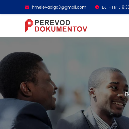
hmelevaolga3@gmail.com
Вс. - Пт: с 8:
П