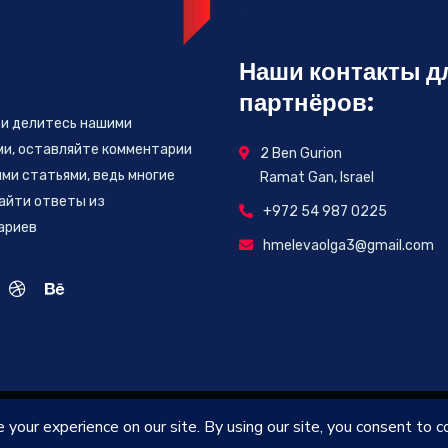
Наши контакты д
партнёров:
 и делитесь нашими
ми, оставляйте комментарии
2 Ben Gurion
ми статьями, ведь многие
Ramat Gan, Israel
айти ответы из
+972 54 987 0225
ариев
hmelevaolga3@gmail.com
2026
© All rights reserved by
Atid Israel