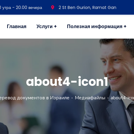
30 утра - 20.00 вечера
2 St Ben Gurion, Ramat Gan
Главная
Услуги
Полезная информация
about4-icon1
еревод документов в Израиле
Медиафайлы
about4-ico