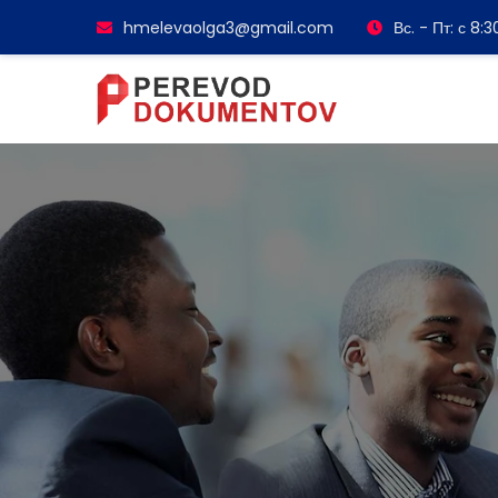
hmelevaolga3@gmail.com
Вс. - Пт: с 8: