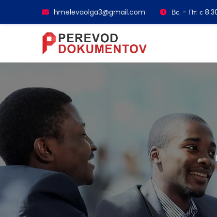
hmelevaolga3@gmail.com
Вс. - Пт: с 8: