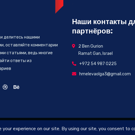
Наши контакты д
партнёров:
 и делитесь нашими
ми, оставляйте комментарии
2 Ben Gurion
ми статьями, ведь многие
Ramat Gan, Israel
айти ответы из
+972 54 987 0225
ариев
hmelevaolga3@gmail.com
2026
© All rights reserved by
Atid Israel