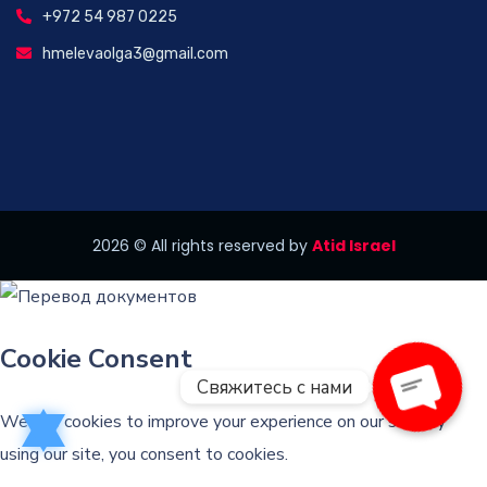
+972 54 987 0225
hmelevaolga3@gmail.com
2026
© All rights reserved by
Atid Israel
Свяжитесь с нами
Open 